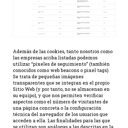
YSC
YouTube
Sesión
Registra una identificación única para mantener estadísticas de qué vídeos de YouTube ha visto el usuario
yt-remote-cast-installed
YouTube
Sesión
Registra las preferencias del reproductor de vídeo del usuario al ver vídeos incrustados de YouTube
YouTube
Persistente
yt-remote-connected-devices
Registra las preferencias del reproductor de vídeo del usuario al ver vídeos incrustados de YouTube
yt-remote-device-id
YouTube
Persistente
Registra las preferencias del reproductor de vídeo del usuario al ver vídeos incrustados de YouTube
YouTube
Sesión
yt-remote-fast-check-period
Registra las preferencias del reproductor de vídeo del usuario al ver vídeos incrustados de YouTube
yt-remote-session-app
YouTube
Sesión
Registra las preferencias del reproductor de vídeo del usuario al ver vídeos incrustados de YouTube
yt-remote-session-name
YouTube
Sesión
Registra las preferencias del reproductor de vídeo del usuario al ver vídeos incrustados de YouTube
Además de las cookies, tanto nosotros como
las empresas arriba listadas podemos
utilizar “píxeles de seguimiento” (también
conocidos como web beacons o pixel tags).
Se trata de pequeñas imágenes
transparentes que se integran en el propio
Sitio Web (y por tanto, no se almacenan en
su equipo), y que nos permiten verificar
aspectos como el número de visitantes de
una página concreta o la configuración
técnica del navegador de los usuarios que
acceden a ella. Las finalidades para las que
se utilizan son análogas a las descritas en la